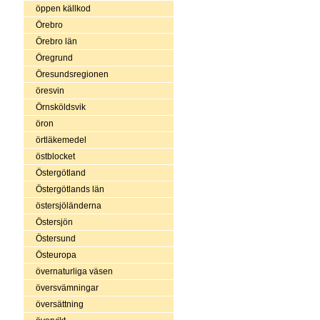
öppen källkod
Örebro
Örebro län
Öregrund
Öresundsregionen
öresvin
Örnsköldsvik
öron
örtläkemedel
östblocket
Östergötland
Östergötlands län
östersjöländerna
Östersjön
Östersund
Östeuropa
övernaturliga väsen
översvämningar
översättning