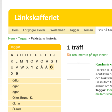
Hem
För yngre elever
Skolämnen
Taggar
Teman
Sök på fler
Hem
>
Taggar
>
Pakistans historia
1 träff
Taggar
A
B
C
D
E
F
G
H
I
J
Prenumerera på nya länkar
K
L
M
N
O
P
Q
R
S
T
Kashmirko
U
V
W
X
Y
Z
Å
Ä
Ö
Här kan du 
0 - 9
Konflikten o
och Pakistan
ödlor
Dessutom fin
avsnitt om S
ögat
Taggar:
Ind
ögon
militärhistor
Öijer, Bruno, K.
öknar
Öland