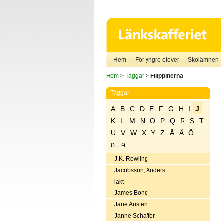
Hem
För yngre elever
Skolämnen
Hem
>
Taggar
>
Filippinerna
Taggar
A
B
C
D
E
F
G
H
I
J
K
L
M
N
O
P
Q
R
S
T
U
V
W
X
Y
Z
Å
Ä
Ö
0 - 9
J.K. Rowling
Jacobsson, Anders
jakt
James Bond
Jane Austen
Janne Schaffer