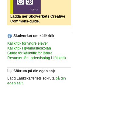
Ladda ner Skolverkets Creative
Commons-guide
.
Skolverket om källkritik
Källkritik för yngre elever
Källkritik i gymnasieskolan
Guide för källkritik för lärare
Resurser för undervisning i källkritik
Sökruta på din egen sajt
Lägg Länkskafferiets sökruta
på din
egen sajt
.