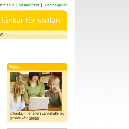
 this site
Vit bakgrund
Svart bakgrund
feriet
Taggar
Utforska innehållet i Länkskafferiet
genom våra
taggar
.