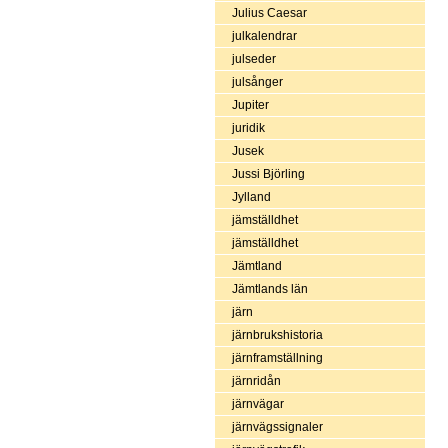
Julius Caesar
julkalendrar
julseder
julsånger
Jupiter
juridik
Jusek
Jussi Björling
Jylland
jämställdhet
jämställdhet
Jämtland
Jämtlands län
järn
järnbrukshistoria
järnframställning
järnridån
järnvägar
järnvägssignaler