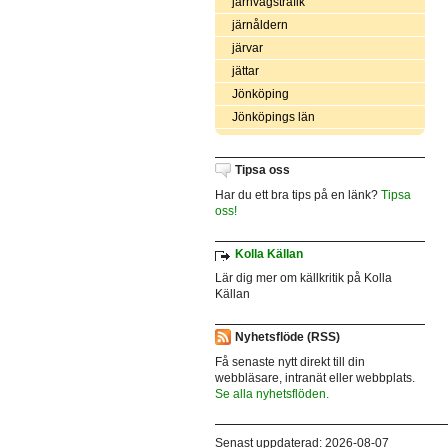
järnvägstrafik
järnåldern
järvar
jättar
Jönköping
Jönköpings län
Tipsa oss
Har du ett bra tips på en länk?
Tipsa
oss!
Kolla Källan
Lär dig mer om källkritik på Kolla
Källan
Nyhetsflöde (RSS)
Få senaste nytt direkt till din
webbläsare, intranät eller webbplats.
Se alla nyhetsflöden.
Senast uppdaterad: 2026-08-07