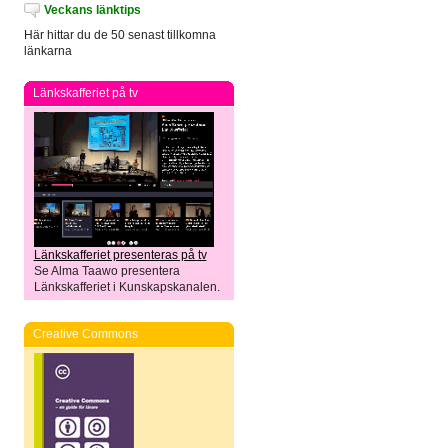
Veckans länktips
Här hittar du de 50 senast tillkomna
länkarna
Länkskafferiet på tv
Länkskafferiet presenteras på tv
Se Alma Taawo presentera
Länkskafferiet i Kunskapskanalen.
Creative Commons