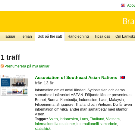
About
Taggar
Teman
Sök på fler sätt
Handledning
Tipsa oss
Om Länkskaf
1 träff
Prenumerera på nya länkar
Association of Southeast Asian Nations
från 13 år
Information om ett antal länder i Sydostasien och deras
samarbete i nätverket ASEAN. Följande länder presenteras:
Brunei, Burma, Kambodja, Indonesien, Laos, Malaysia,
Filippinerna, Singapore, Thailand och Vietnam. Du får även
information om vilka länder man samarbetar med utanför
Asien.
Taggar:
Asien
,
Indonesien
,
Laos
,
Thailand
,
Vietnam
,
internationella relationer
,
internationellt samarbete
,
statsskick