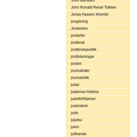
John Marsden
John Ronald Reuel Tolkien
Jonas Hassen Khemiri
jonglering
Jordanien
jordarter
jordbruk
jordbrukspolitik
jordbävningar
jorden
journalister
journalistik
judar
judarnas historia
judeförföljelser
judendom
judo
jujutsu
julen
julfirande