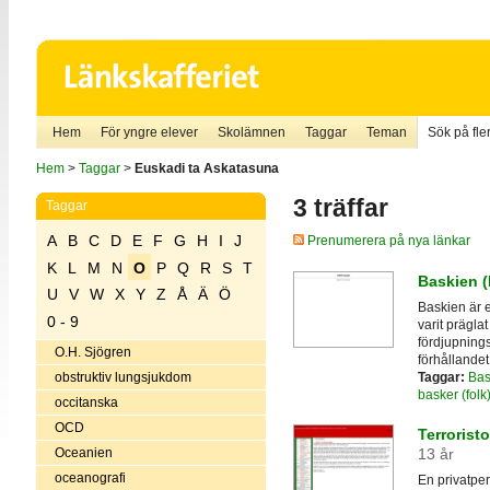
Hem
För yngre elever
Skolämnen
Taggar
Teman
Sök på fler
Hem
>
Taggar
>
Euskadi ta Askatasuna
3 träffar
Taggar
A
B
C
D
E
F
G
H
I
J
Prenumerera på nya länkar
K
L
M
N
O
P
Q
R
S
T
Baskien (P
U
V
W
X
Y
Z
Å
Ä
Ö
Baskien är 
0 - 9
varit präglat
fördjupnings
O.H. Sjögren
förhållandet 
Taggar:
Bas
obstruktiv lungsjukdom
basker (folk
occitanska
OCD
Terrorist
Oceanien
13 år
oceanografi
En privatpe