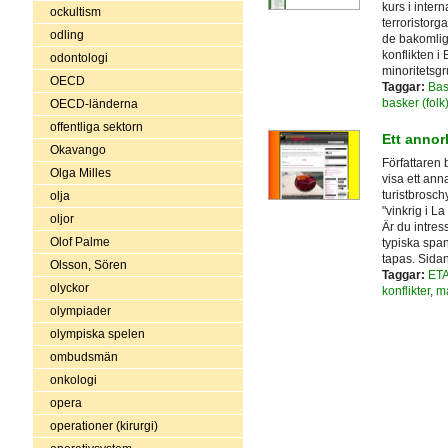
kurs i inter
ockultism
terroristorga
odling
de bakomlig
konflikten i
odontologi
minoritetsgr
OECD
Taggar:
Bas
basker (folk
OECD-länderna
offentliga sektorn
Ett annor
Okavango
Författaren
Olga Milles
visa ett ann
turistbrosch
olja
"vinkrig i La
oljor
Är du intres
Olof Palme
typiska spa
tapas. Sidan
Olsson, Sören
Taggar:
ET
olyckor
konflikter
,
ma
olympiader
olympiska spelen
ombudsmän
onkologi
opera
operationer (kirurgi)