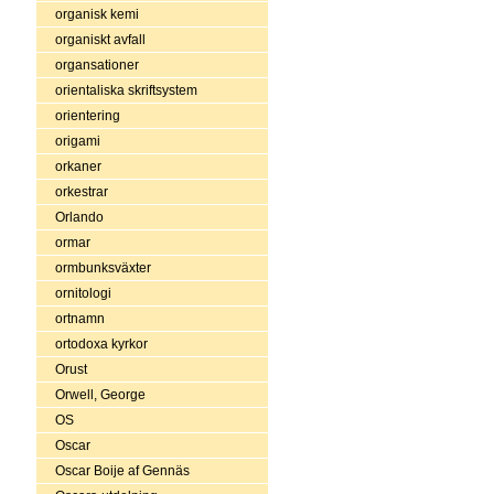
organisk kemi
organiskt avfall
organsationer
orientaliska skriftsystem
orientering
origami
orkaner
orkestrar
Orlando
ormar
ormbunksväxter
ornitologi
ortnamn
ortodoxa kyrkor
Orust
Orwell, George
OS
Oscar
Oscar Boije af Gennäs