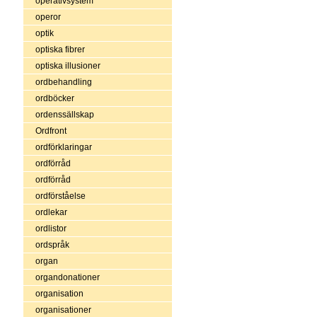
operativsystem
operor
optik
optiska fibrer
optiska illusioner
ordbehandling
ordböcker
ordenssällskap
Ordfront
ordförklaringar
ordförråd
ordförråd
ordförståelse
ordlekar
ordlistor
ordspråk
organ
organdonationer
organisation
organisationer