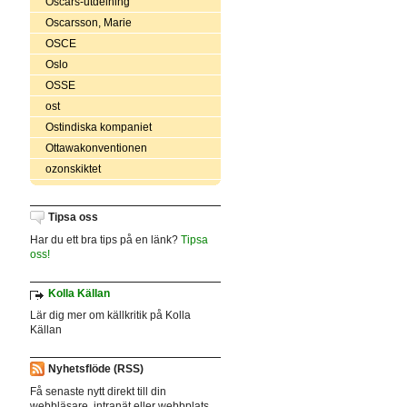
Oscars-utdelning
Oscarsson, Marie
OSCE
Oslo
OSSE
ost
Ostindiska kompaniet
Ottawakonventionen
ozonskiktet
Tipsa oss
Har du ett bra tips på en länk?
Tipsa
oss!
Kolla Källan
Lär dig mer om källkritik på Kolla
Källan
Nyhetsflöde (RSS)
Få senaste nytt direkt till din
webbläsare, intranät eller webbplats.