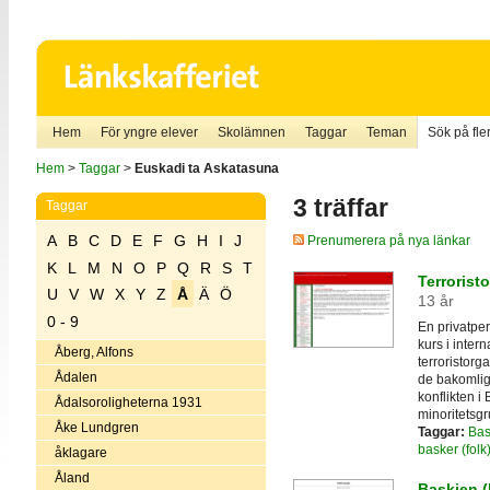
Hem
För yngre elever
Skolämnen
Taggar
Teman
Sök på fler
Hem
>
Taggar
>
Euskadi ta Askatasuna
3 träffar
Taggar
A
B
C
D
E
F
G
H
I
J
Prenumerera på nya länkar
K
L
M
N
O
P
Q
R
S
T
Terrorist
U
V
W
X
Y
Z
Å
Ä
Ö
13 år
0 - 9
En privatpe
kurs i inter
Åberg, Alfons
terroristorga
Ådalen
de bakomlig
konflikten i
Ådalsoroligheterna 1931
minoritetsgr
Åke Lundgren
Taggar:
Bas
basker (folk
åklagare
Åland
Baskien (P