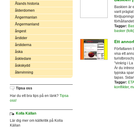
Ålands historia
Baskien är 
ålderdomen
varit präglat
fördjupnings
Ångermanlan
förhållandet 
Ångermanland
Taggar:
Bas
basker (folk
ångest
årstider
Ett annor
årstiderna
Författaren
åska
visa ett ann
turistbrosch
åskledare
"vinkrig i La
åskskydd
Är du intres
återvinning
typiska spa
tapas. Sidan
Taggar:
ET
konflikter
,
ma
Tipsa oss
Har du ett bra tips på en länk?
Tipsa
oss!
Kolla Källan
Lär dig mer om källkritik på Kolla
Källan