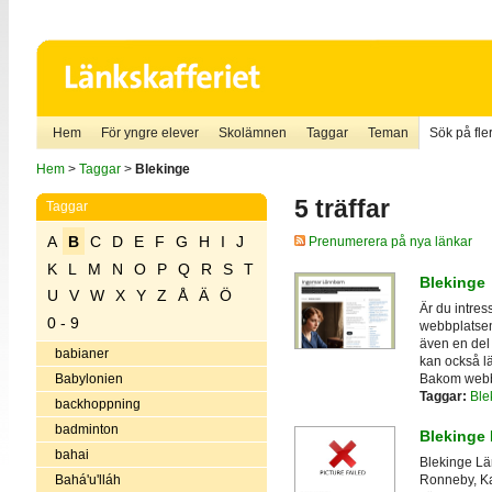
Hem
För yngre elever
Skolämnen
Taggar
Teman
Sök på fler
Hem
>
Taggar
>
Blekinge
5 träffar
Taggar
A
B
C
D
E
F
G
H
I
J
Prenumerera på nya länkar
K
L
M
N
O
P
Q
R
S
T
Blekinge
U
V
W
X
Y
Z
Å
Ä
Ö
Är du intres
0 - 9
webbplatsen
även en del
babianer
kan också lä
Bakom webbp
Babylonien
Taggar:
Ble
backhoppning
badminton
Blekinge 
bahai
Blekinge Län
Bahá'u'lláh
Ronneby, Ka