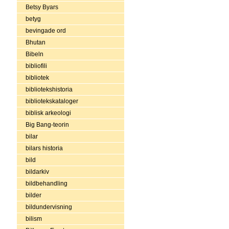
Betsy Byars
betyg
bevingade ord
Bhutan
Bibeln
bibliofili
bibliotek
bibliotekshistoria
bibliotekskataloger
biblisk arkeologi
Big Bang-teorin
bilar
bilars historia
bild
bildarkiv
bildbehandling
bilder
bildundervisning
bilism