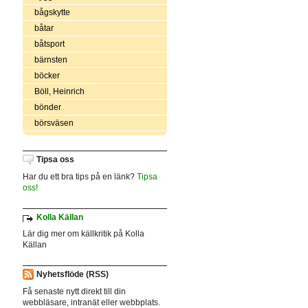
bågskytte
båtar
båtsport
bärnsten
böcker
Böll, Heinrich
bönder
börsväsen
Tipsa oss
Har du ett bra tips på en länk?
Tipsa
oss!
Kolla Källan
Lär dig mer om källkritik på Kolla
Källan
Nyhetsflöde (RSS)
Få senaste nytt direkt till din
webbläsare, intranät eller webbplats.