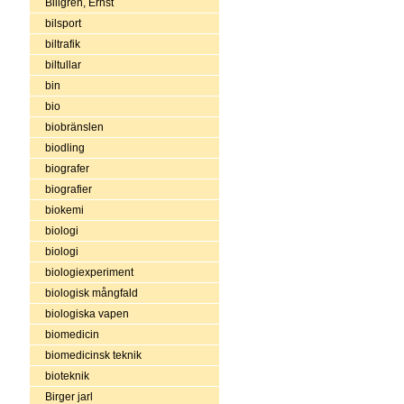
Billgren, Ernst
bilsport
biltrafik
biltullar
bin
bio
biobränslen
biodling
biografer
biografier
biokemi
biologi
biologi
biologiexperiment
biologisk mångfald
biologiska vapen
biomedicin
biomedicinsk teknik
bioteknik
Birger jarl