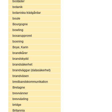
bostäder
botanik
botaniska trädgårdar
boule
Bourgogne
bowling
boxarupproret
boxning
Boye, Karin
brandkårer
brandskydd
brandsäkerhet
brandväggar (datasäkerhet)
brandväsen
bredbandskommunikation
Bretagne
brevvänner
brevväxling
bridge
Britannia