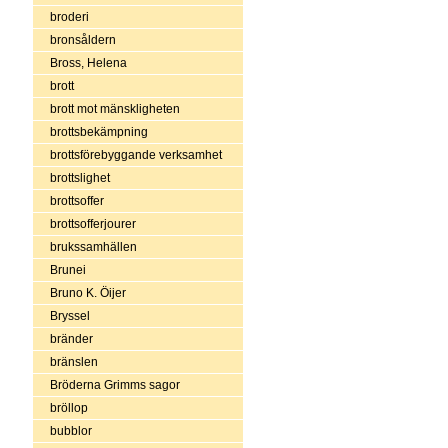
broderi
bronsåldern
Bross, Helena
brott
brott mot mänskligheten
brottsbekämpning
brottsförebyggande verksamhet
brottslighet
brottsoffer
brottsofferjourer
brukssamhällen
Brunei
Bruno K. Öijer
Bryssel
bränder
bränslen
Bröderna Grimms sagor
bröllop
bubblor