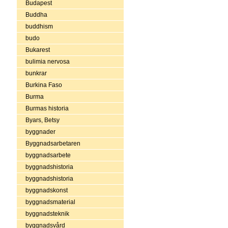
Budapest
Buddha
buddhism
budo
Bukarest
bulimia nervosa
bunkrar
Burkina Faso
Burma
Burmas historia
Byars, Betsy
byggnader
Byggnadsarbetaren
byggnadsarbete
byggnadshistoria
byggnadshistoria
byggnadskonst
byggnadsmaterial
byggnadsteknik
byggnadsvård