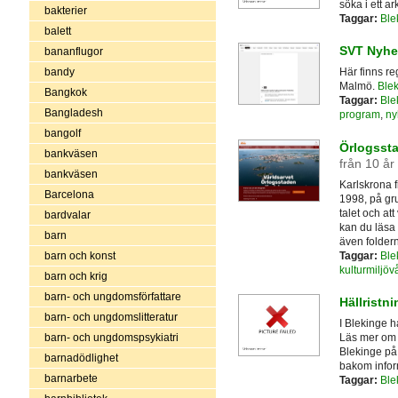
söka i ett ar
bakterier
Taggar:
Ble
balett
SVT Nyhe
bananflugor
bandy
Här finns re
Malmö.
Ble
Bangkok
Taggar:
Ble
Bangladesh
program
,
ny
bangolf
Örlogssta
bankväsen
från 10 år
bankväsen
Karlskrona 
Barcelona
1998, på gru
talet och at
bardvalar
kan du läsa
barn
även folder
Taggar:
Ble
barn och konst
kulturmiljöv
barn och krig
barn- och ungdomsförfattare
Hällristni
barn- och ungdomslitteratur
I Blekinge h
barn- och ungdomspsykiatri
Läs mer om h
Blekinge på
barnadödlighet
bakom infor
barnarbete
Taggar:
Ble