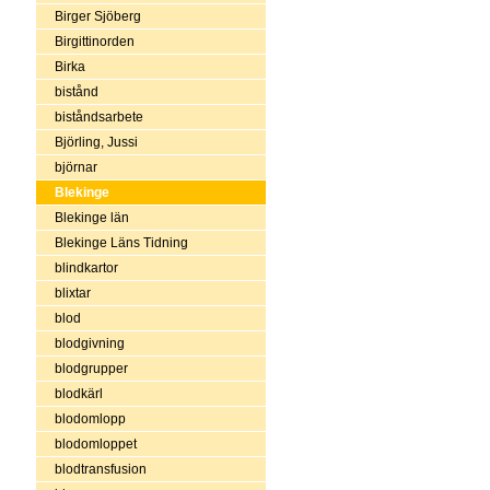
Birger Sjöberg
Birgittinorden
Birka
bistånd
biståndsarbete
Björling, Jussi
björnar
Blekinge
Blekinge län
Blekinge Läns Tidning
blindkartor
blixtar
blod
blodgivning
blodgrupper
blodkärl
blodomlopp
blodomloppet
blodtransfusion