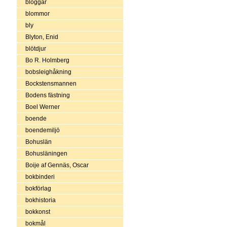
bloggar
blommor
bly
Blyton, Enid
blötdjur
Bo R. Holmberg
bobsleighåkning
Bockstensmannen
Bodens fästning
Boel Werner
boende
boendemiljö
Bohuslän
Bohusläningen
Boije af Gennäs, Oscar
bokbinderi
bokförlag
bokhistoria
bokkonst
bokmål