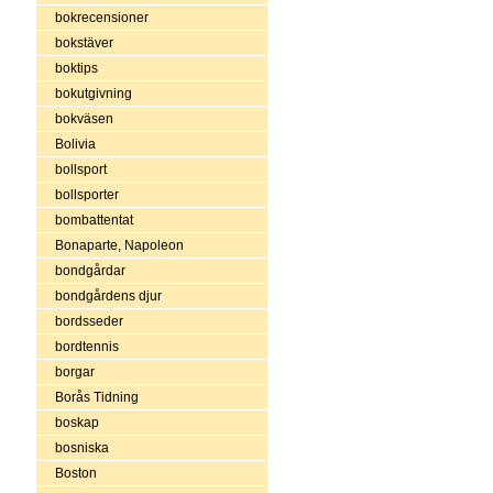
bokrecensioner
bokstäver
boktips
bokutgivning
bokväsen
Bolivia
bollsport
bollsporter
bombattentat
Bonaparte, Napoleon
bondgårdar
bondgårdens djur
bordsseder
bordtennis
borgar
Borås Tidning
boskap
bosniska
Boston