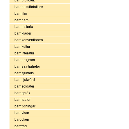
barnbibliotek
barnboksförfattare
barnfilm
barnhem
barnhistoria
barnkläder
barnkonventionen
barnkultur
barnlitteratur
barnprogram
barns rättigheter
barnsjukhus
barnsjukvård
barnsoldater
barnspråk
barnteater
barntidningar
barnvisor
barocken
barrträd