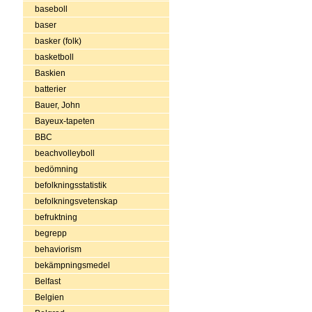
baseboll
baser
basker (folk)
basketboll
Baskien
batterier
Bauer, John
Bayeux-tapeten
BBC
beachvolleyboll
bedömning
befolkningsstatistik
befolkningsvetenskap
befruktning
begrepp
behaviorism
bekämpningsmedel
Belfast
Belgien