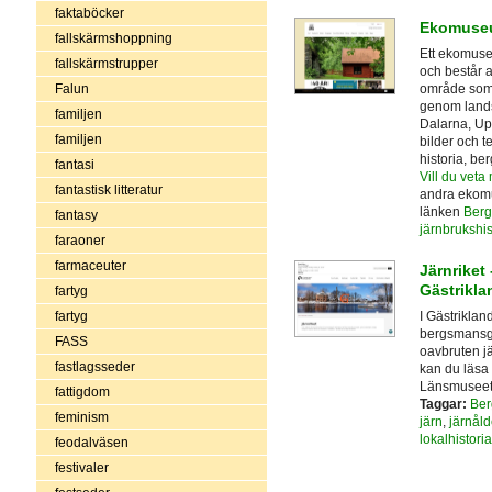
faktaböcker
Ekomuseu
fallskärmshoppning
Ett ekomuse
fallskärmstrupper
och består a
Falun
område som s
genom land
familjen
Dalarna, Up
familjen
bilder och 
historia, b
fantasi
Vill du veta
fantastisk litteratur
andra ekomu
länken
Berg
fantasy
järnbrukshis
faraoner
farmaceuter
Järnriket
Gästrikla
fartyg
I Gästrikland
fartyg
bergsmansgå
FASS
oavbruten jä
fastlagsseder
kan du läsa
Länsmuseet 
fattigdom
Taggar:
Ber
feminism
järn
,
järnåld
lokalhistoria
feodalväsen
festivaler