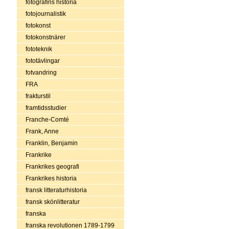
fotografins historia
fotojournalistik
fotokonst
fotokonstnärer
fototeknik
fototävlingar
fotvandring
FRA
frakturstil
framtidsstudier
Franche-Comté
Frank, Anne
Franklin, Benjamin
Frankrike
Frankrikes geografi
Frankrikes historia
fransk litteraturhistoria
fransk skönlitteratur
franska
franska revolutionen 1789-1799