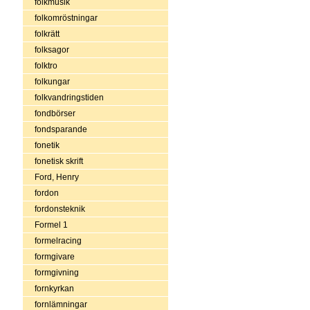
folkmusik
folkomröstningar
folkrätt
folksagor
folktro
folkungar
folkvandringstiden
fondbörser
fondsparande
fonetik
fonetisk skrift
Ford, Henry
fordon
fordonsteknik
Formel 1
formelracing
formgivare
formgivning
fornkyrkan
fornlämningar