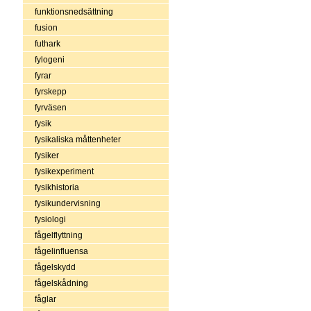
funktionsnedsättning
fusion
futhark
fylogeni
fyrar
fyrskepp
fyrväsen
fysik
fysikaliska måttenheter
fysiker
fysikexperiment
fysikhistoria
fysikundervisning
fysiologi
fågelflyttning
fågelinfluensa
fågelskydd
fågelskådning
fåglar