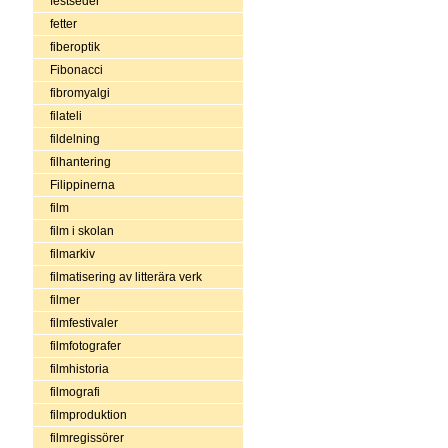
festseder
fetter
fiberoptik
Fibonacci
fibromyalgi
filateli
fildelning
filhantering
Filippinerna
film
film i skolan
filmarkiv
filmatisering av litterära verk
filmer
filmfestivaler
filmfotografer
filmhistoria
filmografi
filmproduktion
filmregissörer