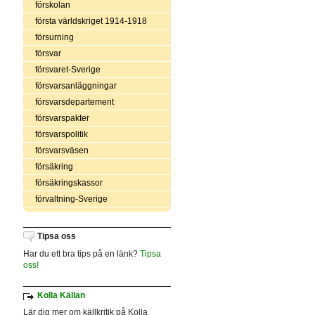
förskolan
första världskriget 1914-1918
försurning
försvar
försvaret-Sverige
försvarsanläggningar
försvarsdepartement
försvarspakter
försvarspolitik
försvarsväsen
försäkring
försäkringskassor
förvaltning-Sverige
Tipsa oss
Har du ett bra tips på en länk?
Tipsa
oss!
Kolla Källan
Lär dig mer om källkritik på Kolla