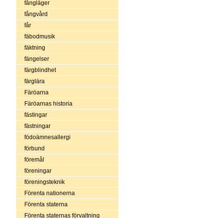
fångläger
fångvård
får
fäbodmusik
fäktning
fängelser
färgblindhet
färglära
Färöarna
Färöarnas historia
fästingar
fästningar
födoämnesallergi
förbund
föremål
föreningar
föreningsteknik
Förenta nationerna
Förenta staterna
Förenta staternas förvaltning