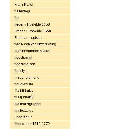
Franz Kafka
fraseologi
fred
freden i Roskilde 1658
Freden i Roskilde 1658
Fredmans epistlar
freds- och konfliktforskning
fredsbevarande styrkor
fredsfrågan
fredsrörelsen
freestyle
Freud, Sigmund
freudianism
fria bildarkiv
fria ljudarkiv
fria teatergrupper
fria textarkiv
Frida Kahlo
frihetstiden 1718-1772