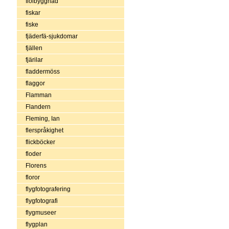
fiolbyggnad
fiskar
fiske
fjäderfä-sjukdomar
fjällen
fjärilar
fladdermöss
flaggor
Flamman
Flandern
Fleming, Ian
flerspråkighet
flickböcker
floder
Florens
floror
flygfotografering
flygfotografi
flygmuseer
flygplan