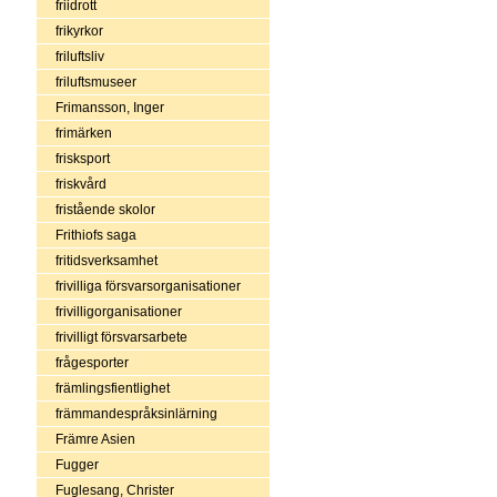
friidrott
frikyrkor
friluftsliv
friluftsmuseer
Frimansson, Inger
frimärken
frisksport
friskvård
fristående skolor
Frithiofs saga
fritidsverksamhet
frivilliga försvarsorganisationer
frivilligorganisationer
frivilligt försvarsarbete
frågesporter
främlingsfientlighet
främmandespråksinlärning
Främre Asien
Fugger
Fuglesang, Christer