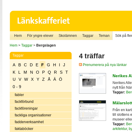
Hem
För yngre elever
Skolämnen
Taggar
Teman
Sök på fler
Hem
>
Taggar
>
Bergslagen
4 träffar
Taggar
A
B
C
D
E
F
G
H
I
J
Prenumerera på nya länkar
K
L
M
N
O
P
Q
R
S
T
Nerikes A
U
V
W
X
Y
Z
Å
Ä
Ö
Nerikes Alle
0 - 9
nytt från När
Taggar:
Ber
fabler
fackförbund
Mälarslot
fackföreningar
Från en kar
till slotten
fackliga organisationer
museer eller
fadderverksamhet
Taggar:
Ber
faktaböcker
arkitektur
,
b