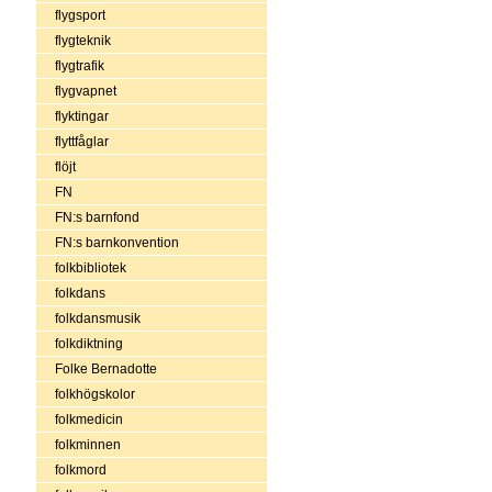
flygsport
flygteknik
flygtrafik
flygvapnet
flyktingar
flyttfåglar
flöjt
FN
FN:s barnfond
FN:s barnkonvention
folkbibliotek
folkdans
folkdansmusik
folkdiktning
Folke Bernadotte
folkhögskolor
folkmedicin
folkminnen
folkmord