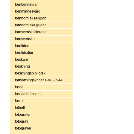
fornlämningar
fornminnesvård
fornnordisk religion
fornnordiska gudar
fornsvensk litteratur
fornsvenska
forntiden
forntidsdjur
forskare
forskning
forskningsbibliotek
fortsättningskriget 1941-1944
fossil
fossila bränslen
foster
fotboll
fotografer
fotografi
fotografier