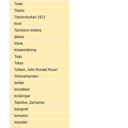
Tintin
Titanic
Titanicolyckan 1912
tivoli
Tjeckiens historia
tjädrar
tobak
tobaksrökning
Togo
Tokyo
Tolkien, John Ronald Reuel
Tollundmanden
tomtar
tonsättare
tonåringar
Topelius, Zacharias
topografi
tornados
torpeder