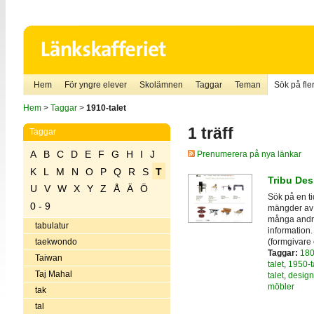
Hem
För yngre elever
Skolämnen
Taggar
Teman
Sök på fler
Hem
>
Taggar
>
1910-talet
1 träff
Taggar
A
B
C
D
E
F
G
H
I
J
Prenumerera på nya länkar
K
L
M
N
O
P
Q
R
S
T
Tribu Des
U
V
W
X
Y
Z
Å
Ä
Ö
Sök på en ti
0 - 9
mängder av b
många andra 
tabulatur
information
(formgivare 
taekwondo
Taggar:
180
Taiwan
talet
,
1950-t
Taj Mahal
talet
,
design
möbler
tak
tal