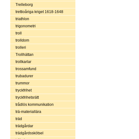
Trelleborg
trettioåriga kriget 1618-1648
triathlon
trigonometri
troll
trolldom
trolleri
Trollhättan
trollkarlar
trossamfund
trubadurer
trummor
tryckfrihet
tryckfrihetsrätt
trådlös kommunikation
trä-materiallära
träd
trädgårdar
trädgårdsskötsel