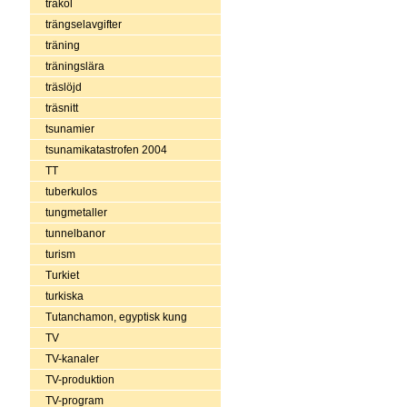
träkol
trängselavgifter
träning
träningslära
träslöjd
träsnitt
tsunamier
tsunamikatastrofen 2004
TT
tuberkulos
tungmetaller
tunnelbanor
turism
Turkiet
turkiska
Tutanchamon, egyptisk kung
TV
TV-kanaler
TV-produktion
TV-program