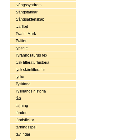
tvångssyndrom
tvångstankar
tvångsäktenskap
tvärflöjt
Twain, Mark
Twitter
typsnitt
Tyrannosaurus rex
tysk litteraturhistoria
tysk skönlitteratur
tyska
Tyskland
Tysklands historia
tåg
täljning
tänder
tändstickor
tärningsspel
tävlingar