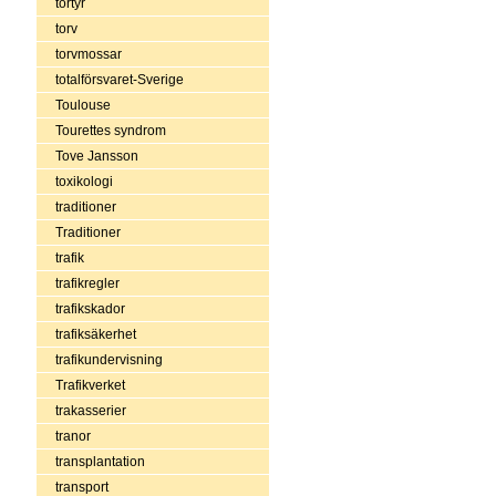
tortyr
torv
torvmossar
totalförsvaret-Sverige
Toulouse
Tourettes syndrom
Tove Jansson
toxikologi
traditioner
Traditioner
trafik
trafikregler
trafikskador
trafiksäkerhet
trafikundervisning
Trafikverket
trakasserier
tranor
transplantation
transport