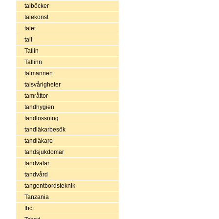
talböcker
talekonst
talet
tall
Tallin
Tallinn
talmannen
talsvårigheter
tamråttor
tandhygien
tandlossning
tandläkarbesök
tandläkare
tandsjukdomar
tandvalar
tandvård
tangentbordsteknik
Tanzania
tbc