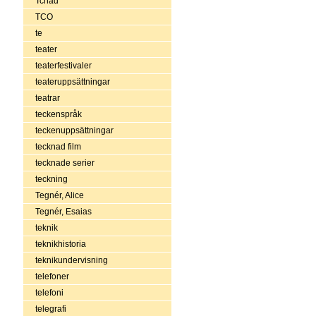
Tchad
TCO
te
teater
teaterfestivaler
teateruppsättningar
teatrar
teckenspråk
teckenuppsättningar
tecknad film
tecknade serier
teckning
Tegnér, Alice
Tegnér, Esaias
teknik
teknikhistoria
teknikundervisning
telefoner
telefoni
telegrafi