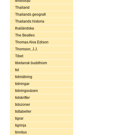
textilslöjd
Thailand
Thailands geografi
Thailands historia
thailändska
The Beatles
Thomas Alva Edison
Thomson, J.J.
Tibet
tibetansk buddhism
tid
tidmätning
tidningar
tidningsväsen
tidskrifter
tidszoner
tidtabeller
tigrar
tigrinja
tinnitus