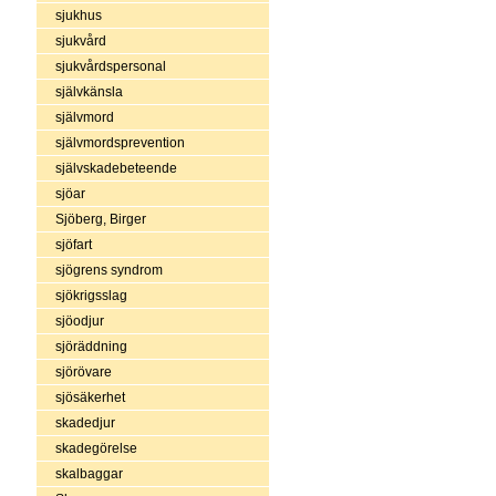
sjukhus
sjukvård
sjukvårdspersonal
självkänsla
självmord
självmordsprevention
självskadebeteende
sjöar
Sjöberg, Birger
sjöfart
sjögrens syndrom
sjökrigsslag
sjöodjur
sjöräddning
sjörövare
sjösäkerhet
skadedjur
skadegörelse
skalbaggar