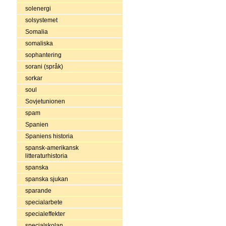
solenergi
solsystemet
Somalia
somaliska
sophantering
sorani (språk)
sorkar
soul
Sovjetunionen
spam
Spanien
Spaniens historia
spansk-amerikansk
litteraturhistoria
spanska
spanska sjukan
sparande
specialarbete
specialeffekter
specialskolan