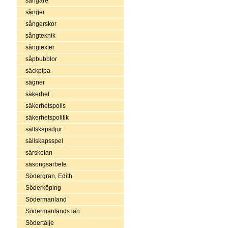
sångare
sånger
sångerskor
sångteknik
sångtexter
såpbubblor
säckpipa
sägner
säkerhet
säkerhetspolis
säkerhetspolitik
sällskapsdjur
sällskapsspel
särskolan
säsongsarbete
Södergran, Edith
Söderköping
Södermanland
Södermanlands län
Södertälje