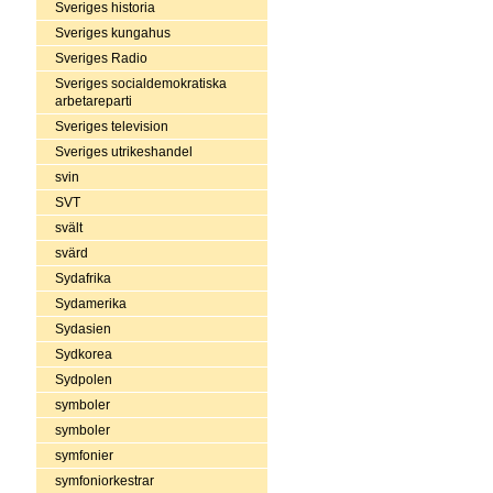
Sveriges historia
Sveriges kungahus
Sveriges Radio
Sveriges socialdemokratiska
arbetareparti
Sveriges television
Sveriges utrikeshandel
svin
SVT
svält
svärd
Sydafrika
Sydamerika
Sydasien
Sydkorea
Sydpolen
symboler
symboler
symfonier
symfoniorkestrar