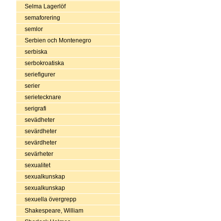
Selma Lagerlöf
semaforering
semlor
Serbien och Montenegro
serbiska
serbokroatiska
seriefigurer
serier
serietecknare
serigrafi
sevädheter
sevärdheter
sevärdheter
sevärheter
sexualitet
sexualkunskap
sexualkunskap
sexuella övergrepp
Shakespeare, William