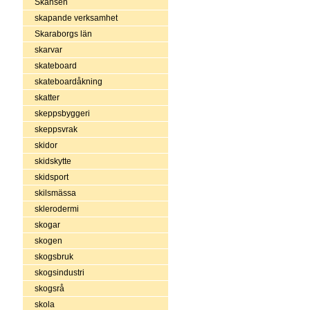
Skansen
skapande verksamhet
Skaraborgs län
skarvar
skateboard
skateboardåkning
skatter
skeppsbyggeri
skeppsvrak
skidor
skidskytte
skidsport
skilsmässa
sklerodermi
skogar
skogen
skogsbruk
skogsindustri
skogsrå
skola