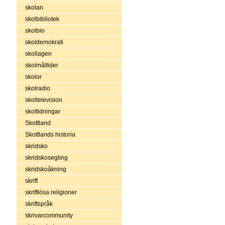
skolan
skolbibliotek
skolbio
skoldemokrati
skollagen
skolmåltider
skolor
skolradio
skoltelevision
skoltidningar
Skottland
Skottlands historia
skridsko
skridskosegling
skridskoåkning
skrift
skriftlösa religioner
skriftspråk
skrivarcommunity