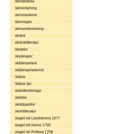
skrivarskola
skrivinlärning
skrivmaskiner
skrivregler
skrivundervisning
skräck
skräcklitteratur
skulptur
skyskrapor
skådespelare
skådespelarkonst
Skåne
Skåne län
skämtteckningar
sköldar
sköldpaddor
skönlitteratur
slaget vid Landskrona 1677
slaget vid Narva 1700
slaget vid Poltava 1709