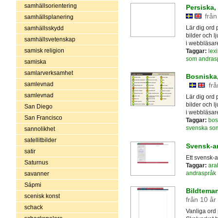
samhällsorientering
Persiska,
från
samhällsplanering
Lär dig ord
samhällsskydd
bilder och 
samhällsvetenskap
i webbläsar
samisk religion
Taggar:
lex
som andras
samiska
samlarverksamhet
Bosniska,
samlevnad
frå
samlevnad
Lär dig ord
bilder och 
San Diego
i webbläsar
San Francisco
Taggar:
bos
svenska so
sannolikhet
satellitbilder
Svensk-ar
satir
Ett svensk-a
Saturnus
Taggar:
ara
andraspråk
savanner
Sápmi
Bildteman 
scenisk konst
från 10 år
schack
Vanliga ord 