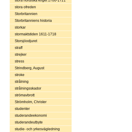
stora nordiska kriget 1700-1721
stora ofreden
Storbritannien
Storbritanniens historia
storkar
stormaktstiden 1611-1718
Storsjöodjuret
straff
strejker
stress
Strindberg, August
stroke
strålning
strålningsskador
strömavbrott
Strömholm, Christer
studenter
studerandeekonomi
studerandeutbyte
studie- och yrkesvägledning