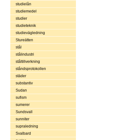
studielån
studiemedel
studier
studieteknik
studievägledning
Stureätten
stål
stålindustri
ståltillverkning
ståndsprotokollen
städer
substantiv
Sudan
sufism
sumerer
Sundsvall
sunniter
supraledning
Svalbard