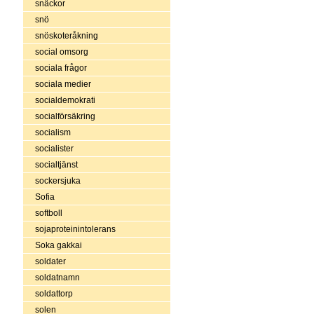
snäckor
snö
snöskoteråkning
social omsorg
sociala frågor
sociala medier
socialdemokrati
socialförsäkring
socialism
socialister
socialtjänst
sockersjuka
Sofia
softboll
sojaproteinintolerans
Soka gakkai
soldater
soldatnamn
soldattorp
solen