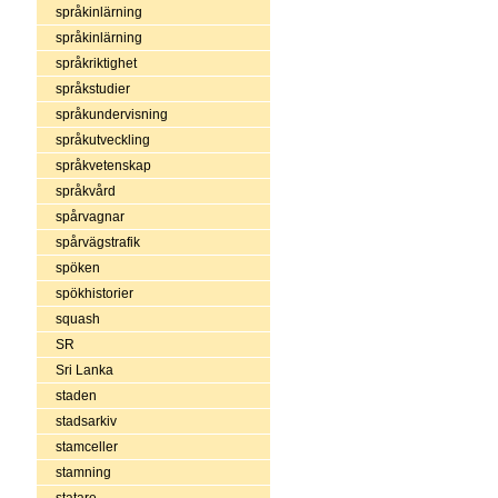
språkinlärning
språkinlärning
språkriktighet
språkstudier
språkundervisning
språkutveckling
språkvetenskap
språkvård
spårvagnar
spårvägstrafik
spöken
spökhistorier
squash
SR
Sri Lanka
staden
stadsarkiv
stamceller
stamning
statare