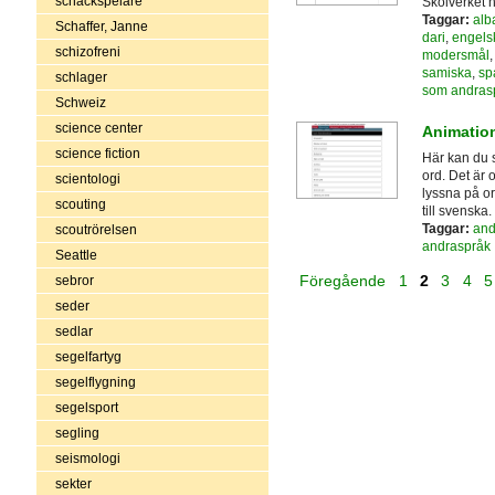
schackspelare
Skolverket h
Taggar:
alb
Schaffer, Janne
dari
,
engels
schizofreni
modersmål
samiska
,
sp
schlager
som andras
Schweiz
science center
Animatio
science fiction
Här kan du s
ord. Det är
scientologi
lyssna på or
scouting
till svenska
Taggar:
and
scoutrörelsen
andraspråk
Seattle
Föregående
1
2
3
4
5
sebror
seder
sedlar
segelfartyg
segelflygning
segelsport
segling
seismologi
sekter