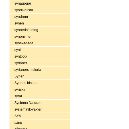
synagogor
syndikalism
syndrom
synen
synnedsättning
synonymer
synskadade
synt
syntpop
syrianer
syrianers historia
Syrien
Syriens historia
syriska
syror
Systema Naturae
systematik-växter
SYV
sång