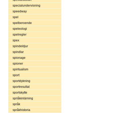
specialundervisning
speedway
spel
spelberoende
speleologi
spelregler
spex
spindeldjur
spindlar
spionage
spioner
spiritualism
sport
sportdykning
sportresultat
sportskytte
sprïåkinlärning
språk
språkhistoria