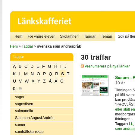
Hem
För yngre elever
Skolämnen
Taggar
Teman
Sök på fler
Hem
>
Taggar
>
svenska som andraspråk
30 träffar
Taggar
A
B
C
D
E
F
G
H
I
J
Prenumerera på nya länkar
K
L
M
N
O
P
Q
R
S
T
Sesam - På
U
V
W
X
Y
Z
Å
Ä
Ö
10 år
0 - 9
Tidningen 
på lätt sve
sagor
kan provläsa
sagoväsen
"PROVLÄS S
eller ställ 
salmonella
medborgarsk
Salomon August Andrée
tidningen.
Taggar:
LL
,
samer
som andras
samhällskunskap