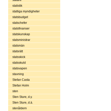
statistik
statliga myndigheter
statsbudget
statschefer
statsfinanser
statskunskap
statsministrar
statsmän
statsrätt
statsskick
statsskuld
statsvapen
stavning
Stefan Casta
Stefan Holm
sten
Sten Sture, d.y.
Sten Sture, d.ä.
stenåldern