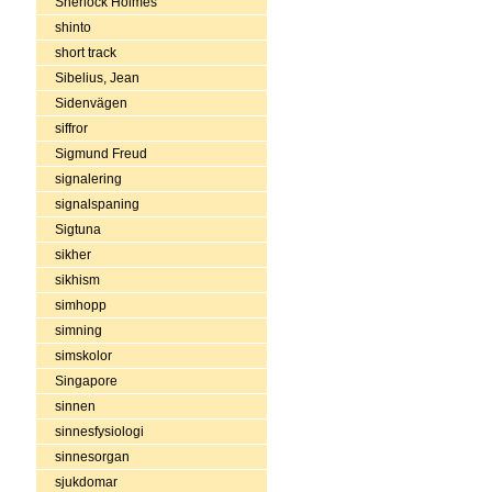
Sherlock Holmes
shinto
short track
Sibelius, Jean
Sidenvägen
siffror
Sigmund Freud
signalering
signalspaning
Sigtuna
sikher
sikhism
simhopp
simning
simskolor
Singapore
sinnen
sinnesfysiologi
sinnesorgan
sjukdomar