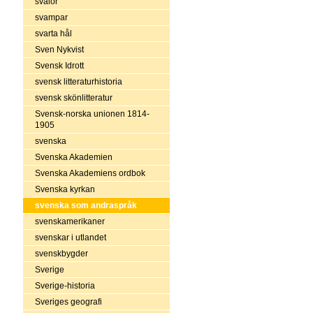
svalor
svampar
svarta hål
Sven Nykvist
Svensk Idrott
svensk litteraturhistoria
svensk skönlitteratur
Svensk-norska unionen 1814-
1905
svenska
Svenska Akademien
Svenska Akademiens ordbok
Svenska kyrkan
svenska som andraspråk
svenskamerikaner
svenskar i utlandet
svenskbygder
Sverige
Sverige-historia
Sveriges geografi