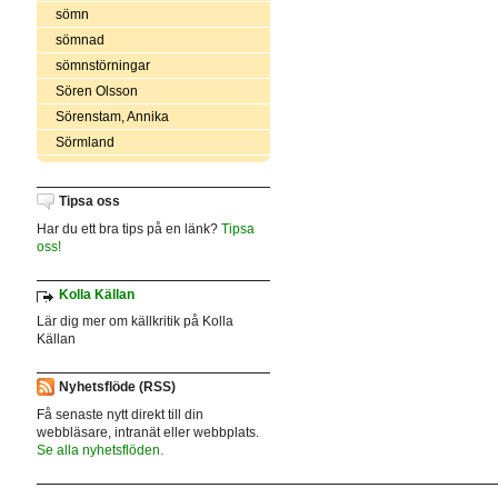
sömn
sömnad
sömnstörningar
Sören Olsson
Sörenstam, Annika
Sörmland
Tipsa oss
Har du ett bra tips på en länk?
Tipsa
oss!
Kolla Källan
Lär dig mer om källkritik på Kolla
Källan
Nyhetsflöde (RSS)
Få senaste nytt direkt till din
webbläsare, intranät eller webbplats.
Se alla nyhetsflöden.