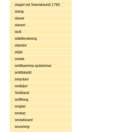
slaget vid Svensksund 1790
slang
slavar
slaveri
slott
släktforskning
sländor
slöjd
smide
smittsamma sjukdomar
smittskydd
smycken
smådjur
Småland
sniffning
sniglar
snokar
snowboard
snusning