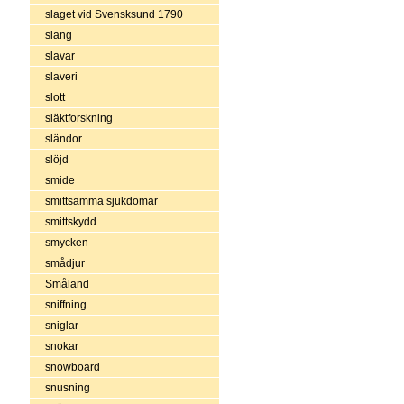
slaget vid Svensksund 1790
slang
slavar
slaveri
slott
släktforskning
sländor
slöjd
smide
smittsamma sjukdomar
smittskydd
smycken
smådjur
Småland
sniffning
sniglar
snokar
snowboard
snusning