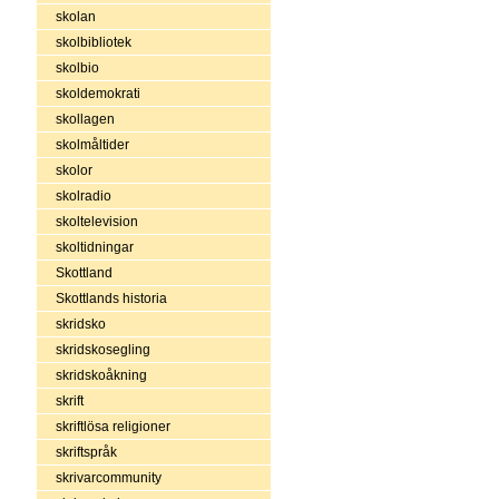
skolan
skolbibliotek
skolbio
skoldemokrati
skollagen
skolmåltider
skolor
skolradio
skoltelevision
skoltidningar
Skottland
Skottlands historia
skridsko
skridskosegling
skridskoåkning
skrift
skriftlösa religioner
skriftspråk
skrivarcommunity