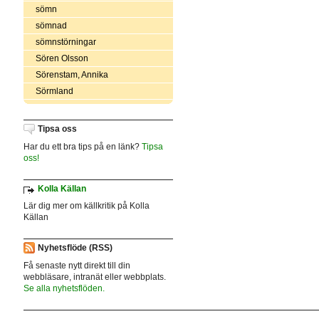
sömn
sömnad
sömnstörningar
Sören Olsson
Sörenstam, Annika
Sörmland
Tipsa oss
Har du ett bra tips på en länk?
Tipsa
oss!
Kolla Källan
Lär dig mer om källkritik på Kolla
Källan
Nyhetsflöde (RSS)
Få senaste nytt direkt till din
webbläsare, intranät eller webbplats.
Se alla nyhetsflöden.