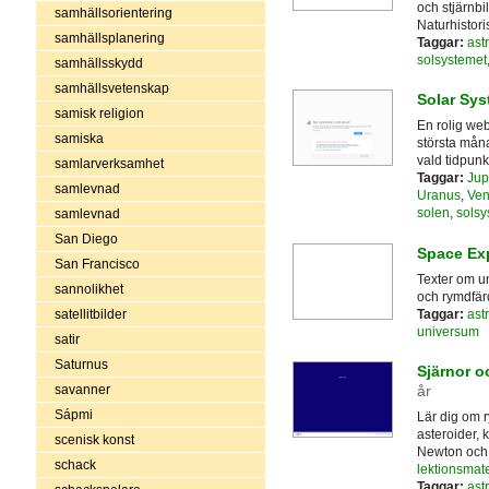
och stjärnbi
samhällsorientering
Naturhistori
samhällsplanering
Taggar:
ast
solsystemet
samhällsskydd
samhällsvetenskap
Solar Sys
samisk religion
En rolig we
samiska
största måna
vald tidpunk
samlarverksamhet
Taggar:
Jup
samlevnad
Uranus
,
Ven
solen
,
solsy
samlevnad
San Diego
Space Exp
San Francisco
Texter om un
sannolikhet
och rymdfär
Taggar:
ast
satellitbilder
universum
satir
Saturnus
Sjärnor o
savanner
år
Sápmi
Lär dig om r
asteroider, 
scenisk konst
Newton och 
schack
lektionsmater
Taggar:
ast