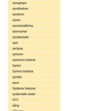
synagogor
syndikalism
syndrom
synen
synnedsättning
synonymer
synskadade
synt
syntpop
syrianer
syrianers historia
Syrien
Syriens historia
syriska
syror
Systema Naturae
systematik-växter
SYV
sång