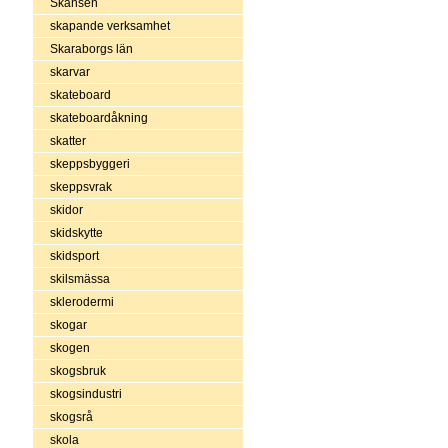
Skansen
skapande verksamhet
Skaraborgs län
skarvar
skateboard
skateboardåkning
skatter
skeppsbyggeri
skeppsvrak
skidor
skidskytte
skidsport
skilsmässa
sklerodermi
skogar
skogen
skogsbruk
skogsindustri
skogsrå
skola