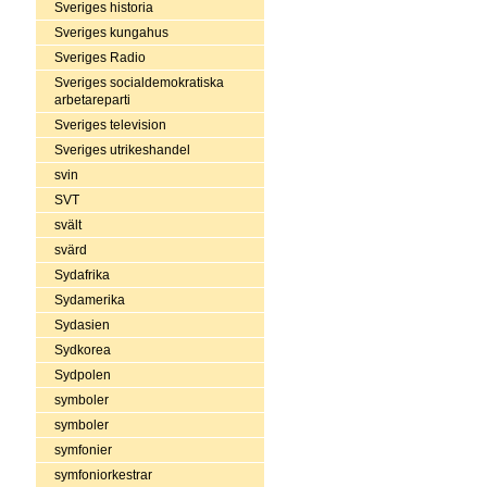
Sveriges historia
Sveriges kungahus
Sveriges Radio
Sveriges socialdemokratiska
arbetareparti
Sveriges television
Sveriges utrikeshandel
svin
SVT
svält
svärd
Sydafrika
Sydamerika
Sydasien
Sydkorea
Sydpolen
symboler
symboler
symfonier
symfoniorkestrar