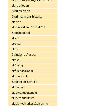
stora nordiska kriget 1700-1721
stora ofreden
Storbritannien
Storbritanniens historia
storkar
stormaktstiden 1611-1718
Storsjöodjuret
straff
strejker
stress
Strindberg, August
stroke
strålning
strålningsskador
strömavbrott
Strömholm, Christer
studenter
studerandeekonomi
studerandeutbyte
studie- och yrkesvägledning