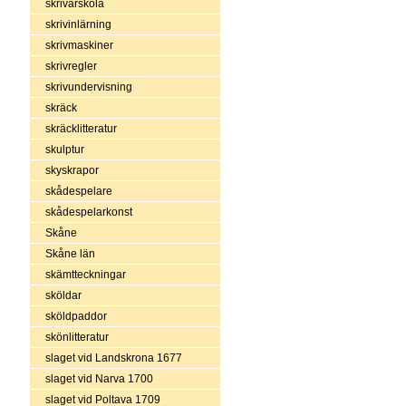
skrivarskola
skrivinlärning
skrivmaskiner
skrivregler
skrivundervisning
skräck
skräcklitteratur
skulptur
skyskrapor
skådespelare
skådespelarkonst
Skåne
Skåne län
skämtteckningar
sköldar
sköldpaddor
skönlitteratur
slaget vid Landskrona 1677
slaget vid Narva 1700
slaget vid Poltava 1709