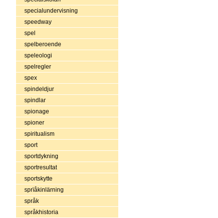
specialundervisning
speedway
spel
spelberoende
speleologi
spelregler
spex
spindeldjur
spindlar
spionage
spioner
spiritualism
sport
sportdykning
sportresultat
sportskytte
sprïåkinlärning
språk
språkhistoria