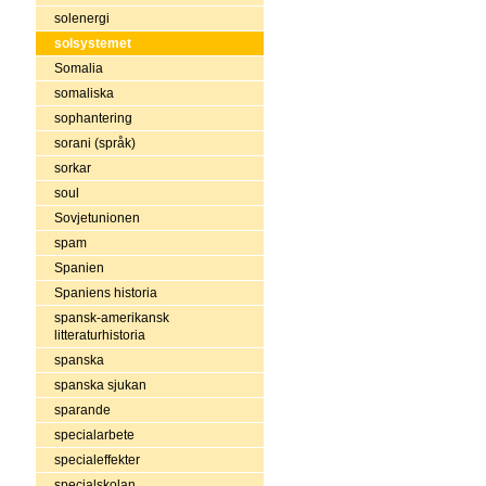
solenergi
solsystemet
Somalia
somaliska
sophantering
sorani (språk)
sorkar
soul
Sovjetunionen
spam
Spanien
Spaniens historia
spansk-amerikansk
litteraturhistoria
spanska
spanska sjukan
sparande
specialarbete
specialeffekter
specialskolan