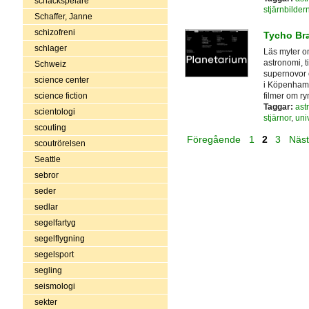
schackspelare
stjärnbilder
Schaffer, Janne
schizofreni
Tycho Br
schlager
Läs myter o
astronomi, t
Schweiz
supernovor o
science center
i Köpenhamn
filmer om r
science fiction
Taggar:
ast
scientologi
stjärnor
,
uni
scouting
Föregående
1
2
3
Näs
scoutrörelsen
Seattle
sebror
seder
sedlar
segelfartyg
segelflygning
segelsport
segling
seismologi
sekter