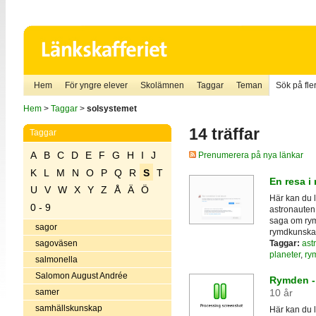
Hem
För yngre elever
Skolämnen
Taggar
Teman
Sök på fler
Hem
>
Taggar
>
solsystemet
14 träffar
Taggar
A
B
C
D
E
F
G
H
I
J
Prenumerera på nya länkar
K
L
M
N
O
P
Q
R
S
T
En resa i
U
V
W
X
Y
Z
Å
Ä
Ö
Här kan du 
0 - 9
astronauten 
saga om rym
sagor
rymdkunskap
Taggar:
ast
sagoväsen
planeter
,
ry
salmonella
Salomon August Andrée
Rymden - 
samer
10 år
samhällskunskap
Här kan du l