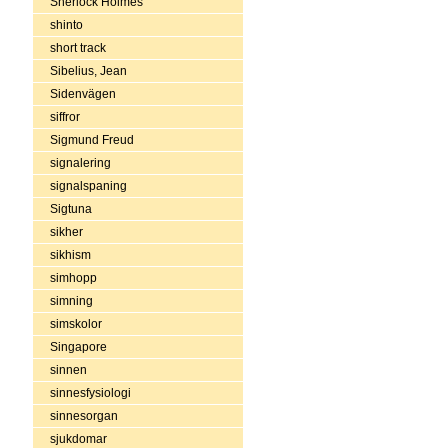
Sherlock Holmes
shinto
short track
Sibelius, Jean
Sidenvägen
siffror
Sigmund Freud
signalering
signalspaning
Sigtuna
sikher
sikhism
simhopp
simning
simskolor
Singapore
sinnen
sinnesfysiologi
sinnesorgan
sjukdomar