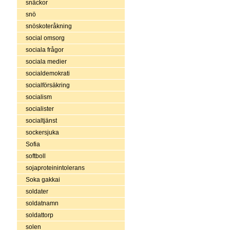
snäckor
snö
snöskoteråkning
social omsorg
sociala frågor
sociala medier
socialdemokrati
socialförsäkring
socialism
socialister
socialtjänst
sockersjuka
Sofia
softboll
sojaproteinintolerans
Soka gakkai
soldater
soldatnamn
soldattorp
solen