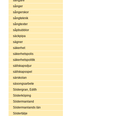
sångare
sånger
sångerskor
sångteknik
sångtexter
såpbubblor
säckpipa
sägner
säkerhet
säkerhetspolis
säkerhetspolitik
sällskapsdjur
sällskapsspel
särskolan
säsongsarbete
Södergran, Edith
Söderköping
Södermanland
Södermanlands län
Södertälje