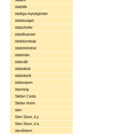
statistik
statliga myndigheter
statsbudget
statschefer
statsfinanser
statskunskap
statsministrar
statsmän
statsrätt
statsskick
statsskuld
statsvapen
stavning
Stefan Casta
Stefan Holm
sten
Sten Sture, d.y.
Sten Sture, d.ä.
stenåldern