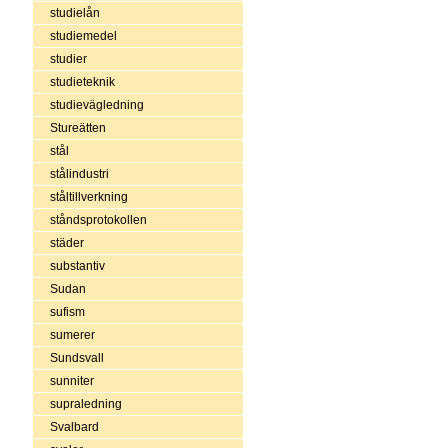
studielån
studiemedel
studier
studieteknik
studievägledning
Stureätten
stål
stålindustri
ståltillverkning
ståndsprotokollen
städer
substantiv
Sudan
sufism
sumerer
Sundsvall
sunniter
supraledning
Svalbard