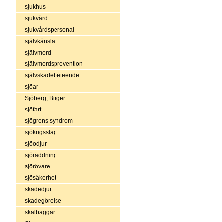
sjukhus
sjukvård
sjukvårdspersonal
självkänsla
självmord
självmordsprevention
självskadebeteende
sjöar
Sjöberg, Birger
sjöfart
sjögrens syndrom
sjökrigsslag
sjöodjur
sjöräddning
sjörövare
sjösäkerhet
skadedjur
skadegörelse
skalbaggar