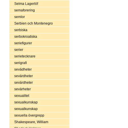
Selma Lagerlöf
semaforering
semlor
Serbien och Montenegro
serbiska
serbokroatiska
seriefigurer
serier
serietecknare
serigrafi
sevädheter
sevärdheter
sevärdheter
sevärheter
sexualitet
sexualkunskap
sexualkunskap
sexuella övergrepp
Shakespeare, William