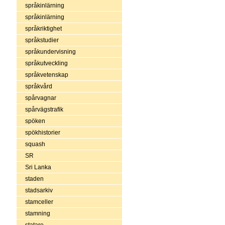
språkinlärning
språkinlärning
språkriktighet
språkstudier
språkundervisning
språkutveckling
språkvetenskap
språkvård
spårvagnar
spårvägstrafik
spöken
spökhistorier
squash
SR
Sri Lanka
staden
stadsarkiv
stamceller
stamning
statare