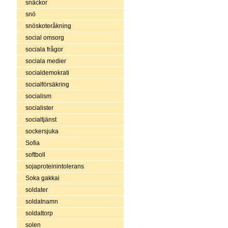
snäckor
snö
snöskoteråkning
social omsorg
sociala frågor
sociala medier
socialdemokrati
socialförsäkring
socialism
socialister
socialtjänst
sockersjuka
Sofia
softboll
sojaproteinintolerans
Soka gakkai
soldater
soldatnamn
soldattorp
solen