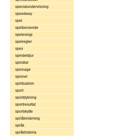
specialundervisning
speedway
spel
spelberoende
speleologi
spelregler
spex
spindeldjur
spindlar
spionage
spioner
spiritualism
sport
sportdykning
sportresultat
sportskytte
sprïåkinlärning
språk
språkhistoria