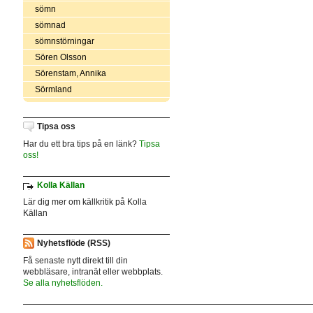
sömn
sömnad
sömnstörningar
Sören Olsson
Sörenstam, Annika
Sörmland
Tipsa oss
Har du ett bra tips på en länk?
Tipsa
oss!
Kolla Källan
Lär dig mer om källkritik på Kolla
Källan
Nyhetsflöde (RSS)
Få senaste nytt direkt till din
webbläsare, intranät eller webbplats.
Se alla nyhetsflöden.