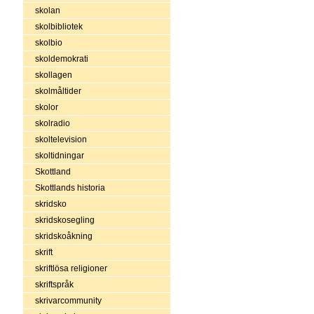
skolan
skolbibliotek
skolbio
skoldemokrati
skollagen
skolmåltider
skolor
skolradio
skoltelevision
skoltidningar
Skottland
Skottlands historia
skridsko
skridskosegling
skridskoåkning
skrift
skriftlösa religioner
skriftspråk
skrivarcommunity