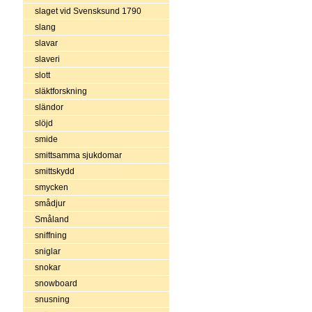
slaget vid Svensksund 1790
slang
slavar
slaveri
slott
släktforskning
sländor
slöjd
smide
smittsamma sjukdomar
smittskydd
smycken
smådjur
Småland
sniffning
sniglar
snokar
snowboard
snusning