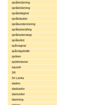
språkinlärning
språkinlärning
språkriktighet
språkstudier
språkundervisning
språkutveckling
språkvetenskap
språkvård
spårvagnar
spårvägstrafik
spöken
spökhistorier
squash
SR
Sri Lanka
staden
stadsarkiv
stamceller
stamning
statare