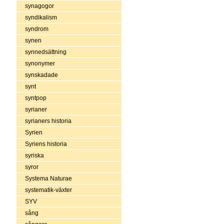
synagogor
syndikalism
syndrom
synen
synnedsättning
synonymer
synskadade
synt
syntpop
syrianer
syrianers historia
Syrien
Syriens historia
syriska
syror
Systema Naturae
systematik-växter
SYV
sång