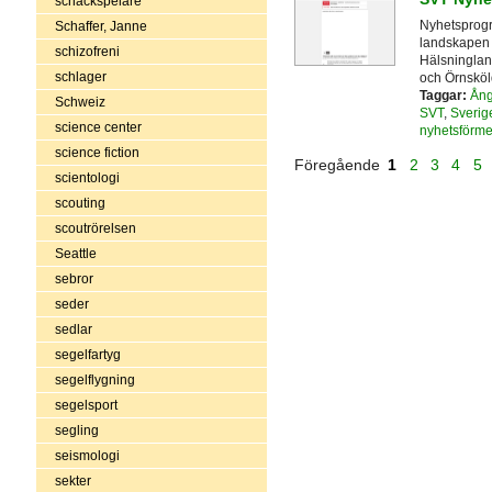
schackspelare
Nyhetsprogr
Schaffer, Janne
landskapen
schizofreni
Hälsninglan
schlager
och Örnsköl
Taggar:
Ång
Schweiz
SVT
,
Sverige
science center
nyhetsförme
science fiction
Föregående
1
2
3
4
5
scientologi
scouting
scoutrörelsen
Seattle
sebror
seder
sedlar
segelfartyg
segelflygning
segelsport
segling
seismologi
sekter