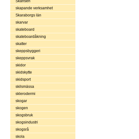
Skansen
skapande verksamhet
Skaraborgs län
skarvar
skateboard
skateboardåkning
skatter
skeppsbyggeri
skeppsvrak
skidor
skidskytte
skidsport
skilsmässa
sklerodermi
skogar
skogen
skogsbruk
skogsindustri
skogsrå
skola