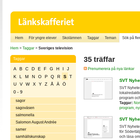
Hem
För yngre elever
Skolämnen
Taggar
Teman
Sök på fler
Hem
>
Taggar
>
Sveriges television
35 träffar
Taggar
A
B
C
D
E
F
G
H
I
J
Prenumerera på nya länkar
K
L
M
N
O
P
Q
R
S
T
SVT Nyhet
U
V
W
X
Y
Z
Å
Ä
Ö
SVT Nyheter
0 - 9
lokalredakti
program och
sagor
Taggar:
Nor
program
,
ny
sagoväsen
salmonella
SVT Nyhet
Salomon August Andrée
SVT Nyheter
samer
för Södertäl
samhällskunskap
och läsa om