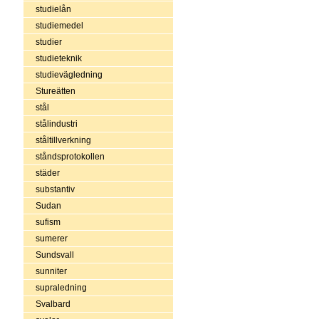
studielån
studiemedel
studier
studieteknik
studievägledning
Stureätten
stål
stålindustri
ståltillverkning
ståndsprotokollen
städer
substantiv
Sudan
sufism
sumerer
Sundsvall
sunniter
supraledning
Svalbard