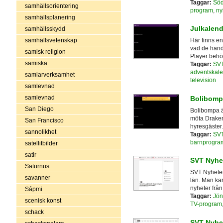
Taggar:
Söd
samhällsorientering
program
,
ny
samhällsplanering
Julkalend
samhällsskydd
samhällsvetenskap
Här finns en
vad de hand
samisk religion
Player behöv
samiska
Taggar:
SV
adventskale
samlarverksamhet
television
samlevnad
samlevnad
Bolibomp
San Diego
Bolibompa är
möta Draken
San Francisco
hyresgäster.
sannolikhet
Taggar:
SV
barnprogra
satellitbilder
satir
SVT Nyhe
Saturnus
SVT Nyheter
savanner
län. Man ka
nyheter från
Sápmi
Taggar:
Jön
scenisk konst
TV-program
schack
SVT Nyhet