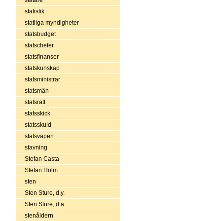
statistik
statliga myndigheter
statsbudget
statschefer
statsfinanser
statskunskap
statsministrar
statsmän
statsrätt
statsskick
statsskuld
statsvapen
stavning
Stefan Casta
Stefan Holm
sten
Sten Sture, d.y.
Sten Sture, d.ä.
stenåldern