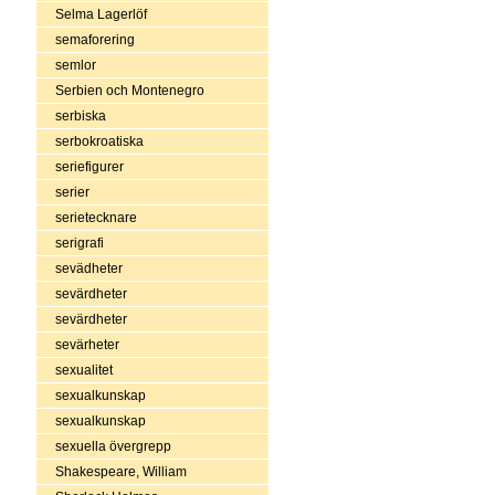
Selma Lagerlöf
semaforering
semlor
Serbien och Montenegro
serbiska
serbokroatiska
seriefigurer
serier
serietecknare
serigrafi
sevädheter
sevärdheter
sevärdheter
sevärheter
sexualitet
sexualkunskap
sexualkunskap
sexuella övergrepp
Shakespeare, William