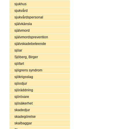
sjukhus
sjukvård
sjukvårdspersonal
självkänsla
självmord
självmordsprevention
självskadebeteende
sjöar
Sjöberg, Birger
sjöfart
sjögrens syndrom
sjökrigsslag
sjöodjur
sjöräddning
sjörövare
sjösäkerhet
skadedjur
skadegörelse
skalbaggar