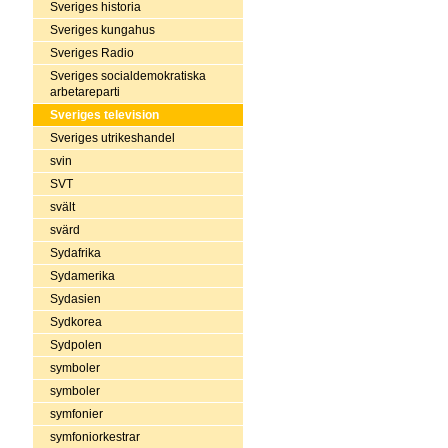
Sveriges historia
Sveriges kungahus
Sveriges Radio
Sveriges socialdemokratiska
arbetareparti
Sveriges television
Sveriges utrikeshandel
svin
SVT
svält
svärd
Sydafrika
Sydamerika
Sydasien
Sydkorea
Sydpolen
symboler
symboler
symfonier
symfoniorkestrar