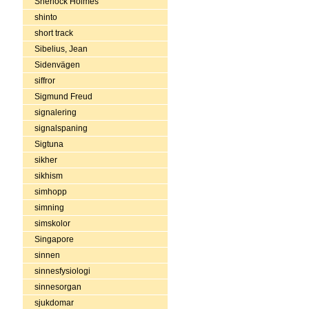
Sherlock Holmes
shinto
short track
Sibelius, Jean
Sidenvägen
siffror
Sigmund Freud
signalering
signalspaning
Sigtuna
sikher
sikhism
simhopp
simning
simskolor
Singapore
sinnen
sinnesfysiologi
sinnesorgan
sjukdomar