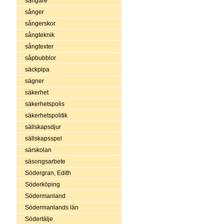
sångare
sånger
sångerskor
sångteknik
sångtexter
såpbubblor
säckpipa
sägner
säkerhet
säkerhetspolis
säkerhetspolitik
sällskapsdjur
sällskapsspel
särskolan
säsongsarbete
Södergran, Edith
Söderköping
Södermanland
Södermanlands län
Södertälje