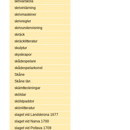
skrivarskola
skrivinlärning
skrivmaskiner
skrivregler
skrivundervisning
skräck
skräcklitteratur
skulptur
skyskrapor
skådespelare
skådespelarkonst
Skåne
Skåne län
skämtteckningar
sköldar
sköldpaddor
skönlitteratur
slaget vid Landskrona 1677
slaget vid Narva 1700
slaget vid Poltava 1709