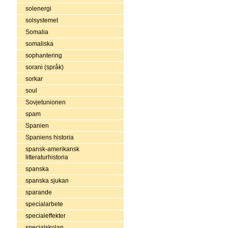
solenergi
solsystemet
Somalia
somaliska
sophantering
sorani (språk)
sorkar
soul
Sovjetunionen
spam
Spanien
Spaniens historia
spansk-amerikansk
litteraturhistoria
spanska
spanska sjukan
sparande
specialarbete
specialeffekter
specialskolan