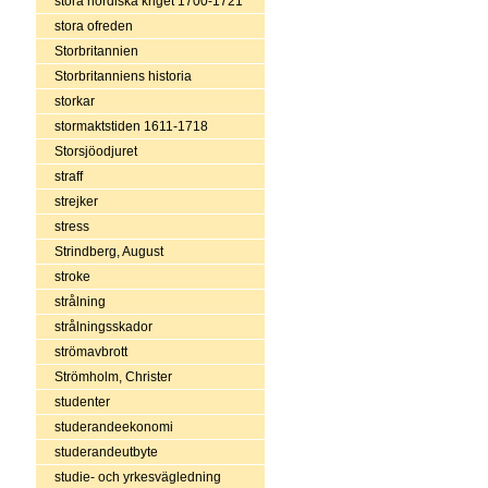
stora nordiska kriget 1700-1721
stora ofreden
Storbritannien
Storbritanniens historia
storkar
stormaktstiden 1611-1718
Storsjöodjuret
straff
strejker
stress
Strindberg, August
stroke
strålning
strålningsskador
strömavbrott
Strömholm, Christer
studenter
studerandeekonomi
studerandeutbyte
studie- och yrkesvägledning