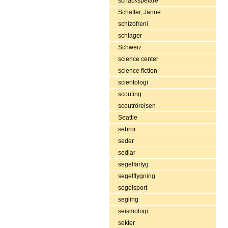
schackspelare
Schaffer, Janne
schizofreni
schlager
Schweiz
science center
science fiction
scientologi
scouting
scoutrörelsen
Seattle
sebror
seder
sedlar
segelfartyg
segelflygning
segelsport
segling
seismologi
sekter