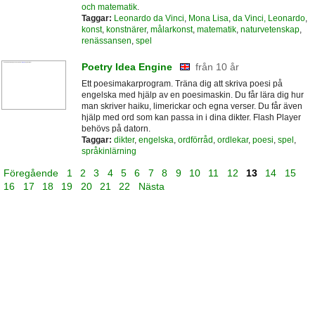
och matematik
.
Taggar:
Leonardo da Vinci
,
Mona Lisa
,
da Vinci, Leonardo
,
konst
,
konstnärer
,
målarkonst
,
matematik
,
naturvetenskap
,
renässansen
,
spel
Poetry Idea Engine
från 10 år
Ett poesimakarprogram. Träna dig att skriva poesi på
engelska med hjälp av en poesimaskin. Du får lära dig hur
man skriver haiku, limerickar och egna verser. Du får även
hjälp med ord som kan passa in i dina dikter. Flash Player
behövs på datorn.
Taggar:
dikter
,
engelska
,
ordförråd
,
ordlekar
,
poesi
,
spel
,
språkinlärning
Föregående
1
2
3
4
5
6
7
8
9
10
11
12
13
14
15
16
17
18
19
20
21
22
Nästa