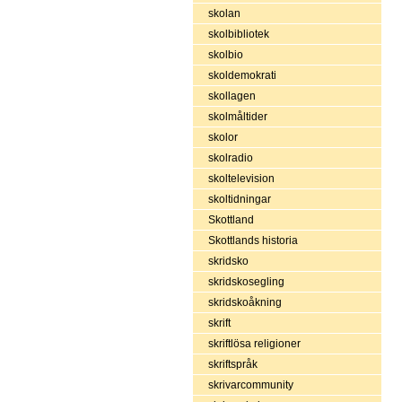
skolan
skolbibliotek
skolbio
skoldemokrati
skollagen
skolmåltider
skolor
skolradio
skoltelevision
skoltidningar
Skottland
Skottlands historia
skridsko
skridskosegling
skridskoåkning
skrift
skriftlösa religioner
skriftspråk
skrivarcommunity