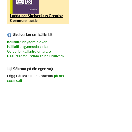
Ladda ner Skolverkets Creative
Commons-guide
.
Skolverket om källkritik
Källkritik för yngre elever
Källkritik i gymnasieskolan
Guide för källkritik för lärare
Resurser för undervisning i källkritik
Sökruta på din egen sajt
Lägg Länkskafferiets sökruta
på din
egen sajt
.