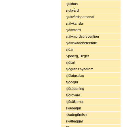
sjukhus
sjukvård
sjukvårdspersonal
självkänsla
självmord
självmordsprevention
självskadebeteende
sjöar
Sjöberg, Birger
sjöfart
sjögrens syndrom
sjökrigsslag
sjöodjur
sjöräddning
sjörövare
sjösäkerhet
skadedjur
skadegörelse
skalbaggar