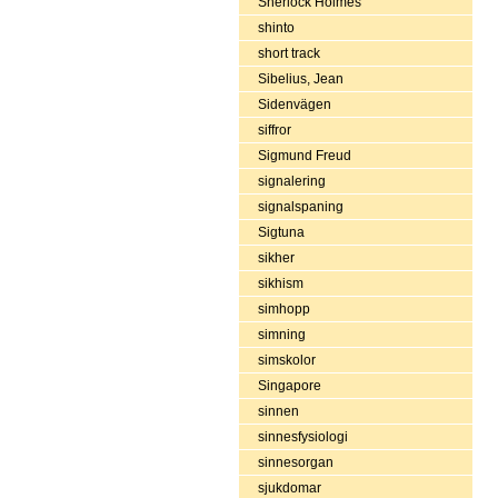
Sherlock Holmes
shinto
short track
Sibelius, Jean
Sidenvägen
siffror
Sigmund Freud
signalering
signalspaning
Sigtuna
sikher
sikhism
simhopp
simning
simskolor
Singapore
sinnen
sinnesfysiologi
sinnesorgan
sjukdomar