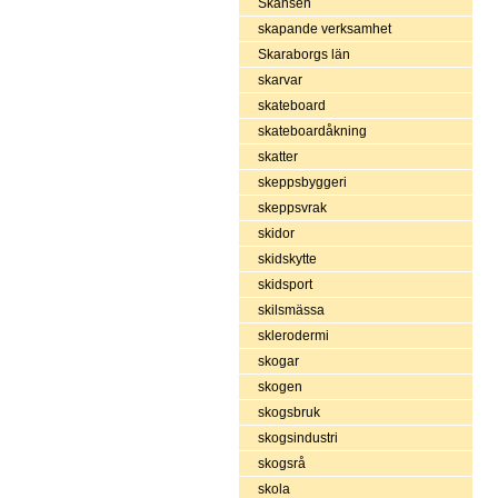
Skansen
skapande verksamhet
Skaraborgs län
skarvar
skateboard
skateboardåkning
skatter
skeppsbyggeri
skeppsvrak
skidor
skidskytte
skidsport
skilsmässa
sklerodermi
skogar
skogen
skogsbruk
skogsindustri
skogsrå
skola