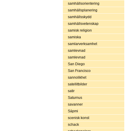
samhällsorientering
samhällsplanering
samhällsskydd
samhällsvetenskap
samisk religion
samiska
samlarverksamhet
samlevnad
samlevnad
San Diego
San Francisco
sannolikhet
satellitbilder
satir
Saturnus
savanner
Sápmi
scenisk konst
schack