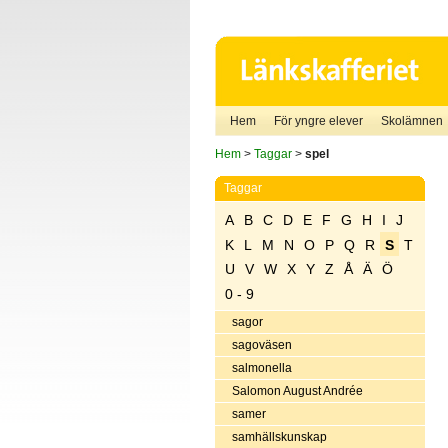
Hem
För yngre elever
Skolämnen
Hem
>
Taggar
>
spel
Taggar
A
B
C
D
E
F
G
H
I
J
K
L
M
N
O
P
Q
R
S
T
U
V
W
X
Y
Z
Å
Ä
Ö
0 - 9
sagor
sagoväsen
salmonella
Salomon August Andrée
samer
samhällskunskap