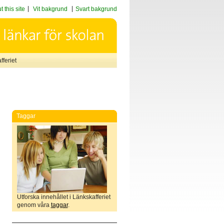
 this site
Vit bakgrund
Svart bakgrund
feriet
Taggar
Utforska innehållet i Länkskafferiet
genom våra
taggar
.