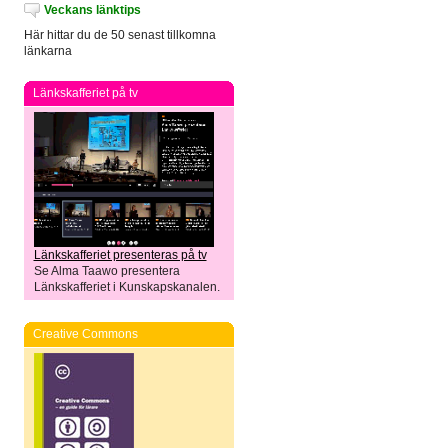
Veckans länktips
Här hittar du de 50 senast tillkomna
länkarna
Länkskafferiet på tv
Länkskafferiet presenteras på tv
Se Alma Taawo presentera
Länkskafferiet i Kunskapskanalen.
Creative Commons