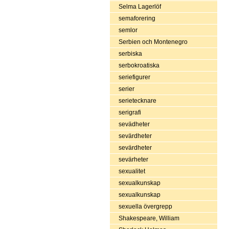
Selma Lagerlöf
semaforering
semlor
Serbien och Montenegro
serbiska
serbokroatiska
seriefigurer
serier
serietecknare
serigrafi
sevädheter
sevärdheter
sevärdheter
sevärheter
sexualitet
sexualkunskap
sexualkunskap
sexuella övergrepp
Shakespeare, William