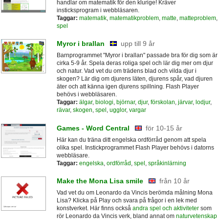
handlar om matematik för den klurige! Kräver
insticksprogram i webbläsaren.
Taggar:
matematik
,
matematikproblem
,
matte
,
matteproblem
,
spel
Myror i brallan
upp till 9 år
Barnprogrammet "Myror i brallan" passade bra för dig som är
cirka 5-9 år. Spela deras roliga spel och lär dig mer om djur
och natur. Vad vet du om trädens blad och vilda djur i
skogen? Lär dig om djurens läten, djurens spår, vad djuren
äter och att känna igen djurens spillning. Flash Player
behövs i webbläsaren.
Taggar:
älgar
,
biologi
,
björnar
,
djur
,
förskolan
,
järvar
,
lodjur
,
rävar
,
skogen
,
spel
,
ugglor
,
vargar
Games - Word Central
för 10-15 år
Här kan du träna ditt engelska ordförråd genom att spela
olika spel. Instickprogrammet Flash Player behövs i datorns
webbläsare.
Taggar:
engelska
,
ordförråd
,
spel
,
språkinlärning
Make the Mona Lisa smile
från 10 år
Vad vet du om Leonardo da Vincis berömda målning Mona
Lisa? Klicka på Play och svara på frågor i en lek med
konstverket. Här finns också
andra spel och aktiviteter
som
rör Leonardo da Vincis verk, bland annat om
naturvetenskap