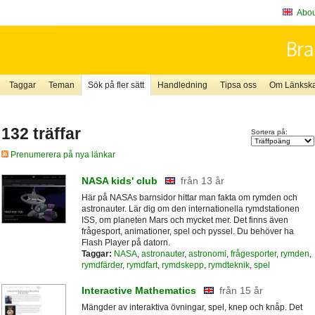
About
Taggar
Teman
Sök på fler sätt
Handledning
Tipsa oss
Om Länkskaf
132 träffar
Sortera på:
Prenumerera på nya länkar
NASA kids' club
från 13 år
Här på NASAs barnsidor hittar man fakta om rymden och
astronauter. Lär dig om den internationella rymdstationen
ISS, om planeten Mars och mycket mer. Det finns även
frågesport, animationer, spel och pyssel. Du behöver ha
Flash Player på datorn.
Taggar:
NASA
,
astronauter
,
astronomi
,
frågesporter
,
rymden
,
rymdfärder
,
rymdfart
,
rymdskepp
,
rymdteknik
,
spel
Interactive Mathematics
från 15 år
Mängder av interaktiva övningar, spel, knep och knåp. Det